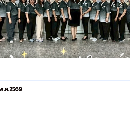
ี พ.ศ.2569