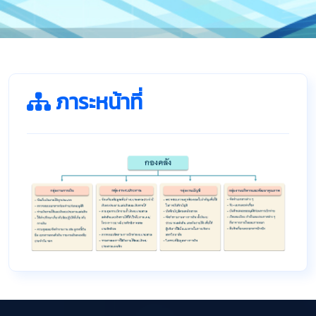
ภาระหน้าที่